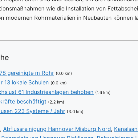
ntionsmaßnahmen wie die Installation von Fettabsche
n modernen Rohrmaterialien in Neubauten können la
ähe
 78 gereinigte m Rohr
(0.0 km)
r 13 lokale Schulen
(0.0 km)
chslust 61 Industrieanlagen behoben
(1.6 km)
kräfte beschäftigt
(2.2 km)
ausen 223 Systeme / Jahr
(3.0 km)
,
Abflussreinigung Hannover Misburg Nord
,
Kanalsan