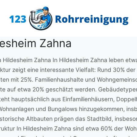
desheim Zahna
n Hildesheim Zahna In Hildesheim Zahna leben etwa
tur zeigt eine interessante Vielfalt: Rund 30% de
lten mit 25%. Familienhaushalte und Wohngemein
e auf etwa 20% geschätzt werden. Gebäudetypen 
eht hauptsächlich aus Einfamilienhäusern, Doppel
 Wohnanlagen und Bungalows hinzugekommen, insbe
istorische Altbauten prägen das Stadtbild, insbes
ruktur In Hildesheim Zahna sind etwa 60% der W