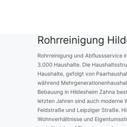
Zum
Inhalt
springen
Rohrreinigung Hil
Rohrreinigung und Abflussservice i
3.000 Haushalte. Die Haushaltsstruk
Haushalte, gefolgt von Paarhausha
während Mehrgenerationenhaushalt
Bebauung in Hildesheim Zahna best
letzten Jahren sind auch moderne
Feldstraße und Leipziger Straße. H
Wohnverhältnisse und Eigentumsst