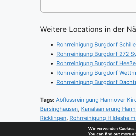
Weitere Locations in der N
Rohrreinigung Burgdorf Schille
Rohrreinigung Burgdorf 272 S
Rohrreinigung Burgdorf Heeßel
Rohrreinigung Burgdorf Wettm
Rohrreinigung Burgdorf Dachtm
Tags:
Abflussreinigung Hannover Ki
Barsinghausen
,
Kanalsanierung Han
Ricklingen
,
Rohrreinigung Hildesheim
Notdienst Hannover Kirchrode Beme
Wir verwenden Cookies, 
You can find out more a