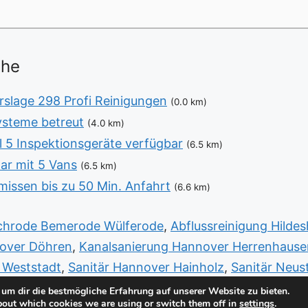
ähe
rslage 298 Profi Reinigungen
(0.0 km)
ysteme betreut
(4.0 km)
 5 Inspektionsgeräte verfügbar
(6.5 km)
ar mit 5 Vans
(6.5 km)
issen bis zu 50 Min. Anfahrt
(6.6 km)
rchrode Bemerode Wülferode
,
Abflussreinigung Hilde
nover Döhren
,
Kanalsanierung Hannover Herrenhause
 Weststadt
,
Sanitär Hannover Hainholz
,
Sanitär Neu
rode Wülferode
um dir die bestmögliche Erfahrung auf unserer Website zu bieten.
bout which cookies we are using or switch them off in
settings
.