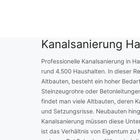
Zum
Inhalt
springen
Kanalsanierung H
Professionelle Kanalsanierung in H
rund 4.500 Haushalten. In dieser R
Altbauten, besteht ein hoher Bedar
Steinzeugrohre oder Betonleitunge
findet man viele Altbauten, deren K
und Setzungsrisse. Neubauten hinge
Kanalsanierung müssen diese Unter
ist das Verhältnis von Eigentum zu