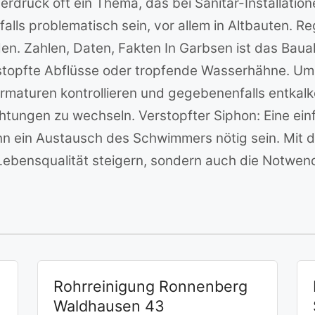
serdruck oft ein Thema, das bei Sanitär-Installati
ls problematisch sein, vor allem in Altbauten. 
en. Zahlen, Daten, Fakten In Garbsen ist das Baua
rstopfte Abflüsse oder tropfende Wasserhähne. U
rmaturen kontrollieren und gegebenenfalls entkalk
htungen zu wechseln. Verstopfter Siphon: Eine ein
ann ein Austausch des Schwimmers nötig sein. Mi
Lebensqualität steigern, sondern auch die Notwendi
Rohrreinigung Ronnenberg
Waldhausen 43