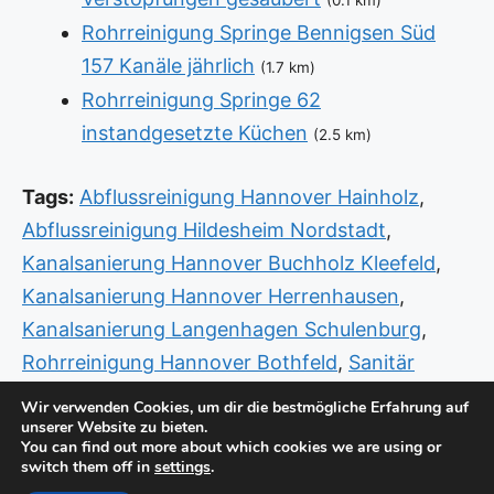
(0.1 km)
Rohrreinigung Springe Bennigsen Süd
157 Kanäle jährlich
(1.7 km)
Rohrreinigung Springe 62
instandgesetzte Küchen
(2.5 km)
Tags:
Abflussreinigung Hannover Hainholz
,
Abflussreinigung Hildesheim Nordstadt
,
Kanalsanierung Hannover Buchholz Kleefeld
,
Kanalsanierung Hannover Herrenhausen
,
Kanalsanierung Langenhagen Schulenburg
,
Rohrreinigung Hannover Bothfeld
,
Sanitär
Neustadt am Rübenberge Neustadt
,
Sanitär
Wir verwenden Cookies, um dir die bestmögliche Erfahrung auf
unserer Website zu bieten.
Notdienst Hannover Herrenhausen
,
Sanitär
You can find out more about which cookies we are using or
Notdienst Hannover Linden Limmer
,
Sanitär
switch them off in
settings
.