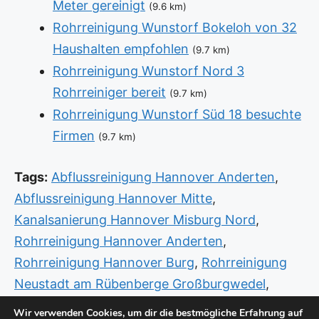
Meter gereinigt
(9.6 km)
Rohrreinigung Wunstorf Bokeloh von 32
Haushalten empfohlen
(9.7 km)
Rohrreinigung Wunstorf Nord 3
Rohrreiniger bereit
(9.7 km)
Rohrreinigung Wunstorf Süd 18 besuchte
Firmen
(9.7 km)
Tags:
Abflussreinigung Hannover Anderten
,
Abflussreinigung Hannover Mitte
,
Kanalsanierung Hannover Misburg Nord
,
Rohrreinigung Hannover Anderten
,
Rohrreinigung Hannover Burg
,
Rohrreinigung
Neustadt am Rübenberge Großburgwedel
,
Sanitär Hannover Anderten
,
Sanitär Hannover
Wir verwenden Cookies, um dir die bestmögliche Erfahrung auf