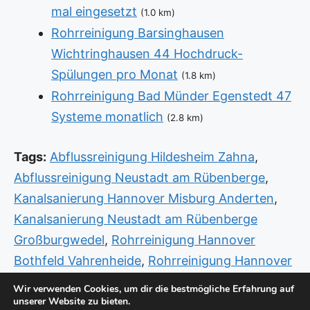
mal eingesetzt
(1.0 km)
Rohrreinigung Barsinghausen
Wichtringhausen 44 Hochdruck-
Spülungen pro Monat
(1.8 km)
Rohrreinigung Bad Münder Egenstedt 47
Systeme monatlich
(2.8 km)
Tags:
Abflussreinigung Hildesheim Zahna
,
Abflussreinigung Neustadt am Rübenberge
,
Kanalsanierung Hannover Misburg Anderten
,
Kanalsanierung Neustadt am Rübenberge
Großburgwedel
,
Rohrreinigung Hannover
Bothfeld Vahrenheide
,
Rohrreinigung Hannover
Südstadt Bult
,
Rohrreinigung Wunstorf Luthe
,
Wir verwenden Cookies, um dir die bestmögliche Erfahrung auf
unserer Website zu bieten.
Sanitär Hildesheim Weststadt
,
Sanitär Notdienst