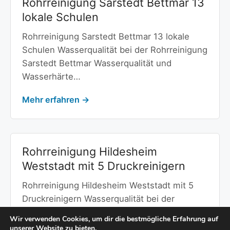
Rohrreinigung Sarstedt Bettmar 13
lokale Schulen
Rohrreinigung Sarstedt Bettmar 13 lokale
Schulen Wasserqualität bei der Rohrreinigung
Sarstedt Bettmar Wasserqualität und
Wasserhärte…
Mehr erfahren →
Rohrreinigung Hildesheim
Weststadt mit 5 Druckreinigern
Rohrreinigung Hildesheim Weststadt mit 5
Druckreinigern Wasserqualität bei der
Rohrreinigung Hildesheim Weststadt
Wir verwenden Cookies, um dir die bestmögliche Erfahrung auf
Wasserqualität und Wasserhärte…
unserer Website zu bieten.