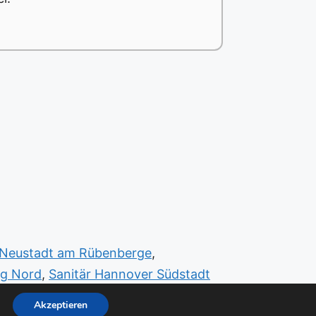
 Neustadt am Rübenberge
,
rg Nord
,
Sanitär Hannover Südstadt
är Peine Obernkirchen
Akzeptieren