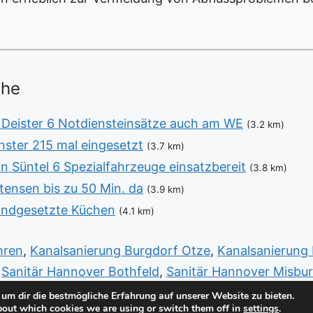
ähe
Deister 6 Notdiensteinsätze auch am WE
(3.2 km)
ster 215 mal eingesetzt
(3.7 km)
n Süntel 6 Spezialfahrzeuge einsatzbereit
(3.8 km)
ensen bis zu 50 Min. da
(3.9 km)
tandgesetzte Küchen
(4.1 km)
hren
,
Kanalsanierung Burgdorf Otze
,
Kanalsanierung
,
Sanitär Hannover Bothfeld
,
Sanitär Hannover Misbu
,
Sanitär Notdienst Langenhagen Schulenburg
,
Sanit
um dir die bestmögliche Erfahrung auf unserer Website zu bieten.
bout which cookies we are using or switch them off in
settings
.