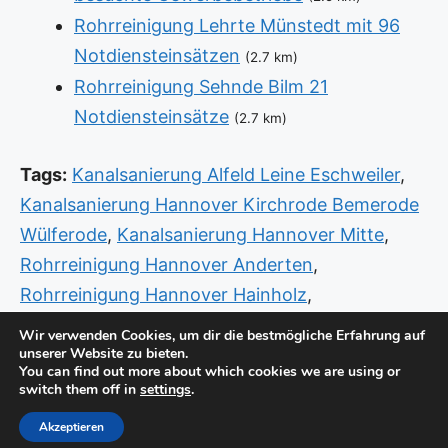
Rohrreinigung Lehrte Münstedt mit 96
Notdiensteinsätzen
(2.7 km)
Rohrreinigung Sehnde Bilm 21
Notdiensteinsätze
(2.7 km)
Tags:
Kanalsanierung Alfeld Leine Eschweiler
,
Kanalsanierung Hannover Kirchrode Bemerode
Wülferode
,
Kanalsanierung Hannover Mitte
,
Rohrreinigung Hannover Anderten
,
Rohrreinigung Hannover Hainholz
,
Rohrreinigung Neustadt am Rübenberge
Wir verwenden Cookies, um dir die bestmögliche Erfahrung auf
unserer Website zu bieten.
Neustadt
,
Rohrreinigung Seelze
,
Sanitär
You can find out more about which cookies we are using or
Hannover Anderten
,
Sanitär Hannover Groß
switch them off in
settings
.
Buchholz
,
Sanitär Sarstedt
Akzeptieren
© Copyright 2026 -
Standorte
-
Impressum / Datenschutz