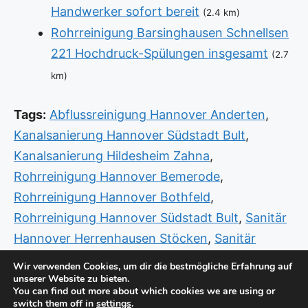
Handwerker sofort bereit
(2.4 km)
Rohrreinigung Barsinghausen Schnellsen
221 Hochdruck-Spülungen insgesamt
(2.7
km)
Tags:
Abflussreinigung Hannover Anderten
,
Kanalsanierung Hannover Südstadt Bult
,
Kanalsanierung Hildesheim Zahna
,
Rohrreinigung Hannover Bemerode
,
Rohrreinigung Hannover Bothfeld
,
Rohrreinigung Hannover Südstadt Bult
,
Sanitär
Hannover Herrenhausen Stöcken
,
Sanitär
Notdienst Hannover Bemerode
,
Sanitär
Wir verwenden Cookies, um dir die bestmögliche Erfahrung auf
unserer Website zu bieten.
Notdienst Herzberg Langenhagen
,
Sanitär
You can find out more about which cookies we are using or
Notdienst Neustadt am Rübenberge
switch them off in
settings
.