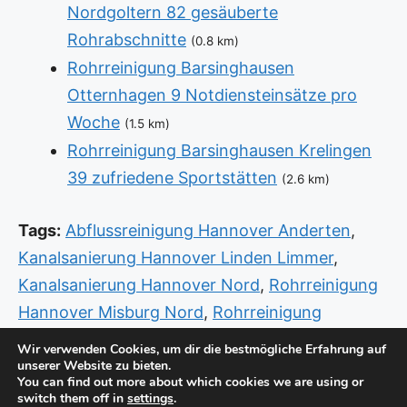
Nordgoltern 82 gesäuberte
Rohrabschnitte
(0.8 km)
Rohrreinigung Barsinghausen
Otternhagen 9 Notdiensteinsätze pro
Woche
(1.5 km)
Rohrreinigung Barsinghausen Krelingen
39 zufriedene Sportstätten
(2.6 km)
Tags:
Abflussreinigung Hannover Anderten
,
Kanalsanierung Hannover Linden Limmer
,
Kanalsanierung Hannover Nord
,
Rohrreinigung
Hannover Misburg Nord
,
Rohrreinigung
Hannover Vahrenwald List
,
Sanitär Alfeld Leine
Wir verwenden Cookies, um dir die bestmögliche Erfahrung auf
unserer Website zu bieten.
Eschweiler
,
Sanitär Hildesheim Zahna
,
Sanitär
You can find out more about which cookies we are using or
Notdienst Langenhagen Wiesenau
,
Sanitär
switch them off in
settings
.