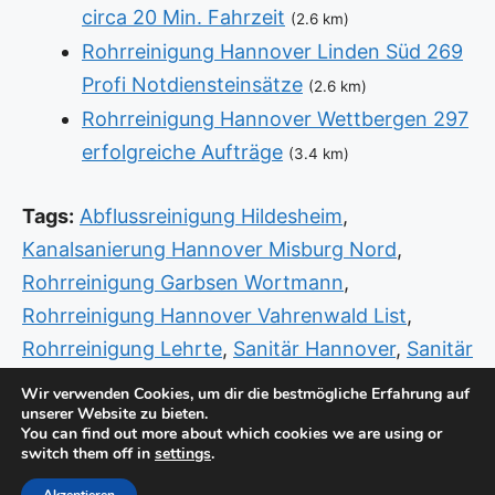
circa 20 Min. Fahrzeit
(2.6 km)
Rohrreinigung Hannover Linden Süd 269
Profi Notdiensteinsätze
(2.6 km)
Rohrreinigung Hannover Wettbergen 297
erfolgreiche Aufträge
(3.4 km)
Tags:
Abflussreinigung Hildesheim
,
Kanalsanierung Hannover Misburg Nord
,
Rohrreinigung Garbsen Wortmann
,
Rohrreinigung Hannover Vahrenwald List
,
Rohrreinigung Lehrte
,
Sanitär Hannover
,
Sanitär
Hannover Döhren Wülfel
,
Sanitär Herzberg
Wir verwenden Cookies, um dir die bestmögliche Erfahrung auf
unserer Website zu bieten.
Langenhagen
,
Sanitär Notdienst Hannover
You can find out more about which cookies we are using or
Südstadt Bult
,
Sanitär Notdienst Neustadt am
switch them off in
settings
.
Rübenberge